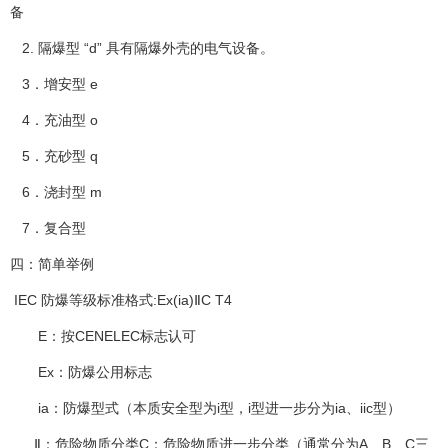
备
2. 隔爆型 “d” 具有隔爆外壳的电气设备。
3．增安型 e
4．充油型 o
5．充砂型 q
6．浇封型 m
7．复合型
四：简单举例
IEC 防爆等级标准格式:Ex(ia)ⅡC T4
E：按CENELEC标志认可
Ex：防爆公用标志
ia：防爆型式（本质安全型为i型，i型进一步分为ia、iic型）
Ⅱ：危险物质分类C：危险物质进一步分类（通常分为A、B、C三