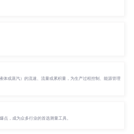
式中对直管段的安装必须要求有明确的说明，也需要合理的安装使
是可以找专业的技术人员来安装，毕竟专业人员可以根据实际的管
液体或蒸汽）的流速、流量或累积量，为生产过程控制、能源管理
心爆点，成为众多行业的首选测量工具。