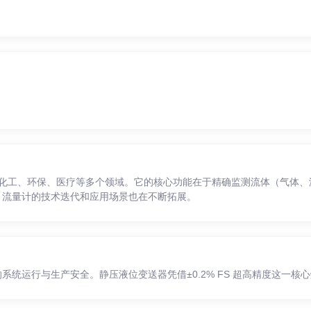
道流量计需要安装在水平的管道上才可以更好的测量，涡轮流量计安装方
效的屏蔽措施，以避免带来不必要的干扰。条件允许的情况下时，最好还
常的使用。
化工、环保、医疗等多个领域。它的核心功能在于精确监测流体（气体、
，流量计的技术迭代和应用场景也在不断拓展。
统运行与生产安全。静压液位变送器凭借±0.2% FS 超高精度这一核