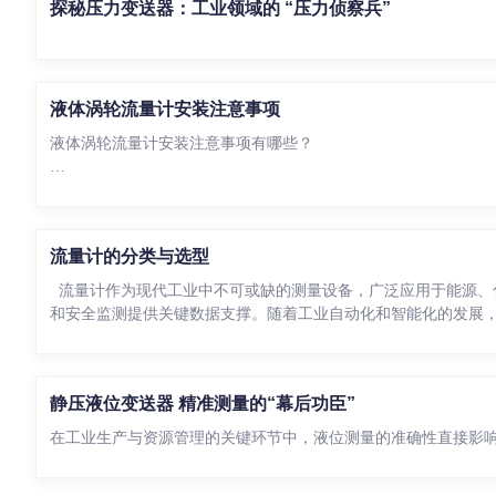
探秘压力变送器：工业领域的 “压力侦察兵”
液体涡轮流量计安装注意事项
液体涡轮流量计安装注意事项有哪些？
答：在具体安装过程中，一定要先确认具体的安装位置，我们知
用。另外传感器应当要远离外界电场、磁场。必要时应当采取有
道和具体的安装位置来合理的安装，这样可以确保后后续可以正
流量计的分类与选型
流量计作为现代工业中不可或缺的测量设备，广泛应用于能源、
和安全监测提供关键数据支撑。随着工业自动化和智能化的发展
静压液位变送器 精准测量的“幕后功臣”
在工业生产与资源管理的关键环节中，液位测量的准确性直接影响系