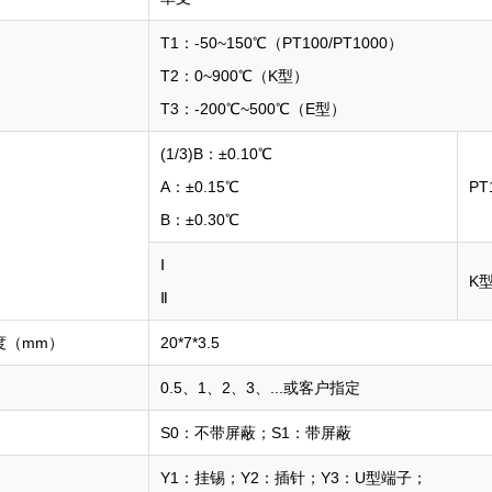
T1：-50~150℃（PT100/PT1000）
T2：0~900℃（K型）
T3：-200℃~500℃（E型）
(1/3)B：±0.10℃
A：±0.15℃‌
PT
B：±0.30℃‌
Ⅰ
K型
Ⅱ
度（mm）
20*7*3.5
0.5、1、2、3、...或客户指定
S0：不带屏蔽；S1：带屏蔽
Y1：挂锡；Y2：插针；Y3：U型端子；