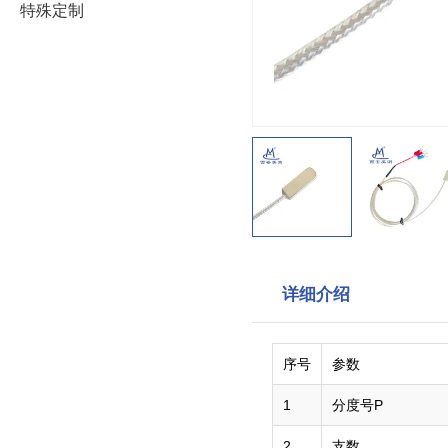
特殊定制
详细介绍
序号
参数
1
分度号P
2
支数