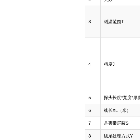
3
测温范围T
4
精度J
5
探头长度*宽度*厚
6
线长XL（米）
7
是否带屏蔽S
8
线尾处理方式Y