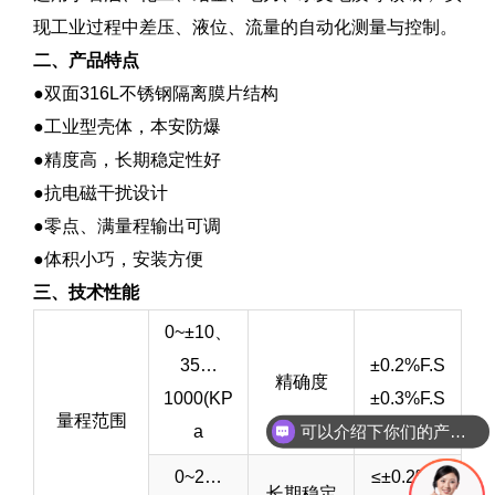
现工业过程中差压、液位、流量的自动化测量与控制。
二、产品特点
●双面316L不锈钢隔离膜片结构
●工业型壳体，本安防爆
●精度高，长期稳定性好
●抗电磁干扰设计
●零点、满量程输出可调
●体积小巧，安装方便
三、技术性能
0~±10、
35…
±0.2%F.S
精确度
1000(KP
±0.3%F.S
量程范围
a
可以介绍下你们的产品么
0~2…
≤±0.2%F.
长期稳定