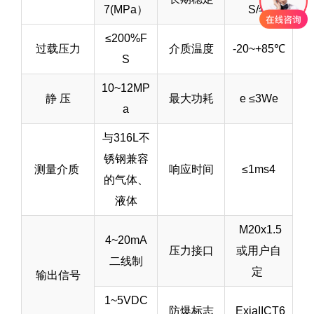
7(MPa）
S/年
≤200%F
过载压力
介质温度
-20~+85℃
S
10~12MP
静 压
最大功耗
e ≤3We
a
与316L不
锈钢兼容
测量介质
响应时间
≤1ms4
的气体、
液体
M20x1.5
4~20mA
压力接口
或用户自
二线制
定
输出信号
1~5VDC
防爆标志
ExiaIICT6