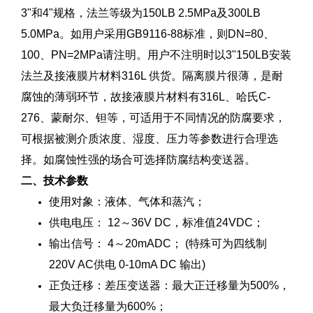
3"和4"规格，法兰等级为150LB 2.5MPa及300LB
5.0MPa。如用户采用GB9116-88标准，则DN=80、
100、PN=2MPa请注明。用户不注明时以3"150LB安装
法兰及接液膜片材料316L 供货。隔离膜片很薄，是耐
腐蚀的薄弱环节，故接液膜片材料有316L、哈氏C-
276、蒙耐尔、钽等，可适用于不同情况的防腐要求，
可根据被测介质浓度、湿度、压力等参数进行合理选
择。如腐蚀性强的场合可选择防腐结构变送器。
二、技术参数
使用对象：液体、气体和蒸汽；
供电电压： 12～36V DC，标准值24VDC；
输出信号： 4～20mADC； (特殊可为四线制
220V AC供电 0-10mA DC 输出)
正负迁移：差压变送器：最大正迁移量为500%，
最大负迁移量为600%；