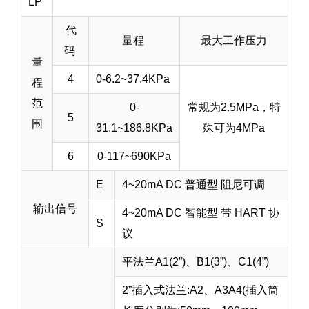
LP
代
量程
最大工作压力
码
量
4
0-6.2~37.4KPa
程
范
0-
常规为2.5MPa，特
5
围
31.1~186.8KPa
殊可为4MPa
6
0-117~690KPa
E
4~20mA DC 普通型 阻尼可调
输出信号
4~20mA DC 智能型 带 HART 协
S
议
平法兰A1(2”)、B1(3”)、C1(4”)
2”插入式法兰:A2、A3A4(插入筒