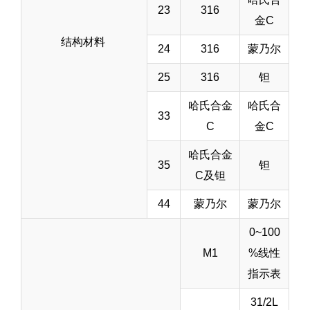
23
316
金C
结构材料
24
316
蒙乃尔
25
316
钽
哈氏合金
哈氏合
33
C
金C
哈氏合金
35
钽
C及钽
44
蒙乃尔
蒙乃尔
0~100
M1
%线性
指示表
31/2L