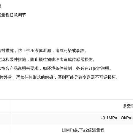
便
满量程任意调节
密封措施，防止带压液体泄漏，造成污染或事故。
过滤和缓冲措施，防止颗粒物或冲击造成传感器损伤。
求符合产品说明书要求，如环境条件苛刻，务必在订货时说明。
膜片外露，严禁任何形式的触碰，否则可能导致变送器不可逆损坏。
参数
-0.1MPa...OkP
10MPa以下≤2倍满量程