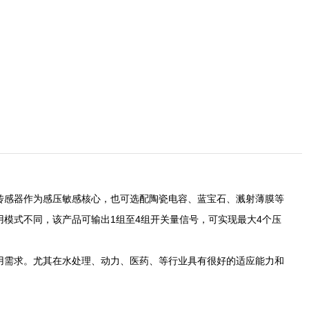
您当前的位置：首页
/
产品
/
压力
/
YMCK20系列电子式压力开关
力传感器作为感压敏感核心，也可选配陶瓷电容、蓝宝石、溅射薄膜等
模式不同，该产品可输出1组至4组开关量信号，可实现最大4个压
应用需求。尤其在水处理、动力、医药、等行业具有很好的适应能力和